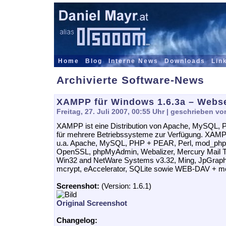
Home
Blog
Interne News
Downloads
Lin
Archivierte Software-News
XAMPP für Windows 1.6.3a – Webs
Freitag, 27. Juli 2007, 00:55 Uhr
| geschrieben vo
XAMPP ist eine Distribution von Apache, MySQL, P
für mehrere Betriebssysteme zur Verfügung. XAMP
u.a. Apache, MySQL, PHP + PEAR, Perl, mod_php,
OpenSSL, phpMyAdmin, Webalizer, Mercury Mail T
Win32 and NetWare Systems v3.32, Ming, JpGraph, 
mcrypt, eAccelerator, SQLite sowie WEB-DAV + m
Screenshot:
(Version: 1.6.1)
Original Screenshot
Changelog: