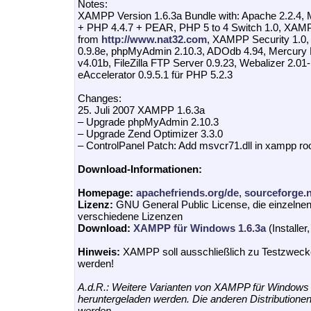
Notes:
XAMPP Version 1.6.3a Bundle with: Apache 2.2.4,
+ PHP 4.4.7 + PEAR, PHP 5 to 4 Switch 1.0, XAMP
from
http://www.nat32.com
, XAMPP Security 1.0,
0.9.8e, phpMyAdmin 2.10.3, ADOdb 4.94, Mercury 
v4.01b, FileZilla FTP Server 0.9.23, Webalizer 2.01
eAccelerator 0.9.5.1 für PHP 5.2.3
Changes:
25. Juli 2007 XAMPP 1.6.3a
– Upgrade phpMyAdmin 2.10.3
– Upgrade Zend Optimizer 3.3.0
– ControlPanel Patch: Add msvcr71.dll in xampp roo
Download-Informationen:
Homepage:
apachefriends.org/de
,
sourceforge.
Lizenz:
GNU General Public License, die einzelne
verschiedene Lizenzen
Download:
XAMPP für Windows 1.6.3a
(Installer
Hinweis:
XAMPP soll ausschließlich zu Testzwec
werden!
A.d.R.: Weitere Varianten von XAMPP für Window
heruntergeladen werden. Die anderen Distribution
werden.