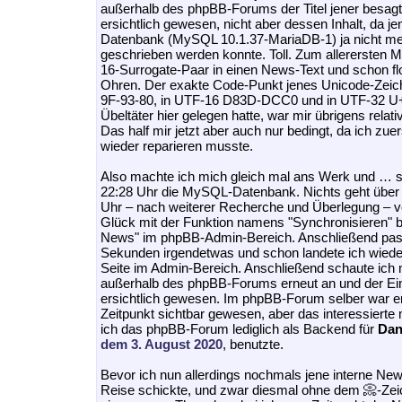
außerhalb des phpBB-Forums der Titel jener besag
ersichtlich gewesen, nicht aber dessen Inhalt, da j
Datenbank (MySQL 10.1.37-MariaDB-1) ja nicht meh
geschrieben werden konnte. Toll. Zum allerersten 
16-Surrogate-Paar in einen News-Text und schon flo
Ohren. Der exakte Code-Punkt jenes Unicode-Zeich
9F-93-80, in UTF-16 D83D-DCC0 und in UTF-32 U
Übeltäter hier gelegen hatte, war mir übrigens relat
Das half mir jetzt aber auch nur bedingt, da ich z
wieder reparieren musste.
Also machte ich mich gleich mal ans Werk und … s
22:28 Uhr die MySQL-Datenbank. Nichts geht übe
Uhr – nach weiterer Recherche und Überlegung – v
Glück mit der Funktion namens "Synchronisieren" 
News" im phpBB-Admin-Bereich. Anschließend pass
Sekunden irgendetwas und schon landete ich wieder
Seite im Admin-Bereich. Anschließend schaute ich 
außerhalb des phpBB-Forums erneut an und der Ein
ersichtlich gewesen. Im phpBB-Forum selber war e
Zeitpunkt sichtbar gewesen, aber das interessierte 
ich das phpBB-Forum lediglich als Backend für
Dan
dem 3. August 2020
, benutzte.
Bevor ich nun allerdings nochmals jene interne Ne
Reise schickte, und zwar diesmal ohne dem 📀-Zeic