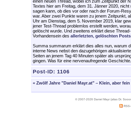
einen neuen Thread, wobei ich zum Zeitpunkt der Ni
Textes hier am Freitag, dem 31. Jänner 2020, nicht 
sagen kann, ob dies vor oder nach der Forum-Res
war. Aber zwei Punkte waren zu jenem Zeitpunkt, a
Uhr am Dienstag, dem 5. November 2019, klar gew
jener Test-Thread problemlos erstellt werden, worau
gelöscht wurde. Und zweitens erklärt diese Threa
Vorhandensein des
allerletzten, gelöschten Posts
Summa summarum erklärt dies alles nun, warum di
interne News nebst den dazugehörigen aktualisiert
Seiten an jenem Tag 40 Minuten später als ursprüngl
gingen. Was für eine nervenaufregende Geschichte
Post-ID:
1106
« Zwölf Jahre "Daniel Mayr.at" – Klein, aber fein
© 2007-2026 Daniel Mayr (alias Dr. Sooo
RSS-