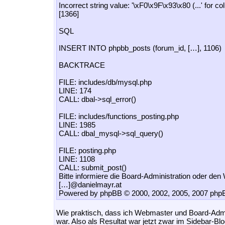
Incorrect string value: '\xF0\x9F\x93\x80 (...' for c
[1366]
SQL
INSERT INTO phpbb_posts (forum_id, […], 1106)
BACKTRACE
FILE: includes/db/mysql.php
LINE: 174
CALL: dbal->sql_error()
FILE: includes/functions_posting.php
LINE: 1985
CALL: dbal_mysql->sql_query()
FILE: posting.php
LINE: 1108
CALL: submit_post()
Bitte informiere die Board-Administration oder de
[…]@danielmayr.at
Powered by phpBB © 2000, 2002, 2005, 2007 ph
Wie praktisch, dass ich Webmaster und Board-Admin
war. Also als Resultat war jetzt zwar im Sidebar-Bl