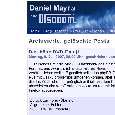
Home
Blog
Interne News
Downloads
Lin
Archivierte, gelöschte Posts
Das böse DVD-Emoji …
Montag, 9. Juli 2007, 00:00 Uhr
| geschrieben von
… zerschoss mir die MySQL-Datenbank des einst
Forums, und zwar als ich
diese interne News
um P
veröffentlichen wollte. Eigentlich sollte das phpBB-
PL1 mit UTF-8 problemlos umgehen können, aber al
die das 📀-Zeichen ursprünglich enthielt, via dem P
abschicken aka veröffentlichen wollte, wurde mir fol
Firefox ausgegeben:
Zurück zur Foren-Übersicht
Allgemeiner Fehler
SQL ERROR [ mysql4 ]