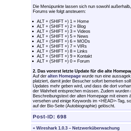
Die Menüpunkte lassen sich nun sowohl außerhalb, 
Forums wie folgt ansteuern:
ALT + (SHIFT +) 1 = Home
ALT + (SHIFT +) 2 = Blog
ALT + (SHIFT +) 3 = Videos
ALT + (SHIFT +) 5 = News
ALT + (SHIFT +) 6 = MODs
ALT + (SHIFT +) 7 = VIRs
ALT + (SHIFT +) 8 = Links
ALT + (SHIFT +) 9 = Kontakt
ALT + (SHIFT +) 0 = Forum
2. Das vorerst letzte Update für die alte Homepa
Auf der
alten Homepage
wurde nun eine aussagekr
platziert, damit jeder Besucher sofort bemerken soll
Updates mehr geben wird, und dass die dort vorha
der Wahrheit entsprechen müssen. Zudem wurden 
Beschreibungstext der alten Homepage mit einem ä
versehen und einige Keywords im <HEAD>-Tag, sow
auf der Bio-Seite (Autobiographie) gelöscht.
Post-ID:
698
« Wireshark 1.0.3 – Netzwerküberwachung