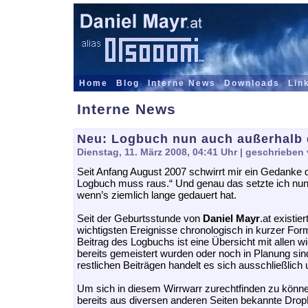
Home
Blog
Interne News
Downloads
Lin
Interne News
Neu: Logbuch nun auch außerhalb
Dienstag, 11. März 2008, 04:41 Uhr
| geschrieben 
Seit Anfang August 2007 schwirrt mir ein Gedanke 
Logbuch muss raus.“ Und genau das setzte ich nun 
wenn’s ziemlich lange gedauert hat.
Seit der Geburtsstunde von
Daniel Mayr
.at existie
wichtigsten Ereignisse chronologisch in kurzer For
Beitrag des Logbuchs ist eine Übersicht mit allen wi
bereits gemeistert wurden oder noch in Planung sind
restlichen Beiträgen handelt es sich ausschließlich
Um sich in diesem Wirrwarr zurechtfinden zu könn
bereits aus diversen anderen Seiten bekannte Dro