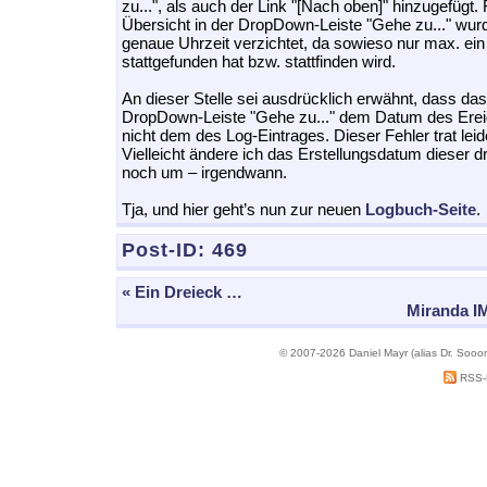
zu...", als auch der Link "[Nach oben]" hinzugefügt.
Übersicht in der DropDown-Leiste "Gehe zu..." wur
genaue Uhrzeit verzichtet, da sowieso nur max. ein
stattgefunden hat bzw. stattfinden wird.
An dieser Stelle sei ausdrücklich erwähnt, dass da
DropDown-Leiste "Gehe zu..." dem Datum des Ereig
nicht dem des Log-Eintrages. Dieser Fehler trat lei
Vielleicht ändere ich das Erstellungsdatum dieser d
noch um – irgendwann.
Tja, und hier geht’s nun zur neuen
Logbuch-Seite
.
Post-ID:
469
« Ein Dreieck …
Miranda IM
© 2007-2026 Daniel Mayr (alias Dr. Sooo
RSS-