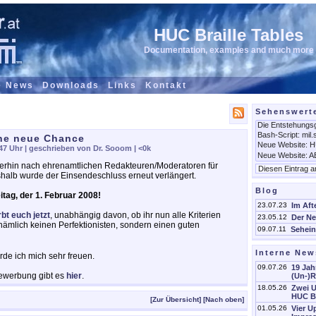
HUC Braille Tables
Documentation, examples and much more
e News
Downloads
Links
Kontakt
Sehenswert
ine neue Chance
:47 Uhr
| geschrieben von Dr. Sooom |
<0k
terhin nach ehrenamtlichen Redakteuren/Moderatoren für
shalb wurde der Einsendeschluss erneut verlängert.
Blog
itag, der 1. Februar 2008!
23.07.23
Im Aft
bt euch jetzt
, unabhängig davon, ob ihr nun alle Kriterien
23.05.12
Der Ne
he nämlich keinen Perfektionisten, sondern einen guten
09.07.11
Sehein
Interne New
e ich mich sehr freuen.
09.07.26
19 Jah
Bewerbung gibt es
hier
.
(Un-)
18.05.26
Zwei 
HUC Br
[Zur Übersicht]
[Nach oben]
01.05.26
Vier 