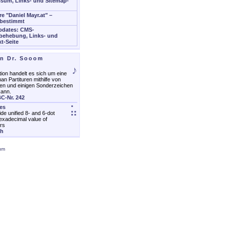
sum, Links- und Sitemap-
re "Daniel Mayr.at" –
bestimmt
pdates: CMS-
behebung, Links- und
t-Seite
on Dr. Sooom
♪
ion handelt es sich um eine
an Partituren mithilfe von
en und einigen Sonderzeichen
kann.
C-Nr. 242
les
⣥
ide unified 8- and 6-dot
exadecimal value of
rs
ch
um