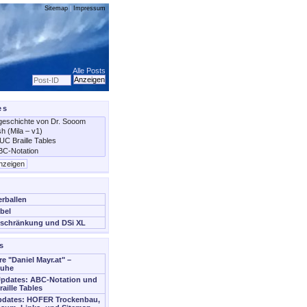
Sitemap
|
Impressum
Alle Posts
es
erballen
bel
schränkung und DSi XL
s
re "Daniel Mayr.at" –
Ruhe
Updates: ABC-Notation und
aille Tables
Updates: HOFER Trockenbau,