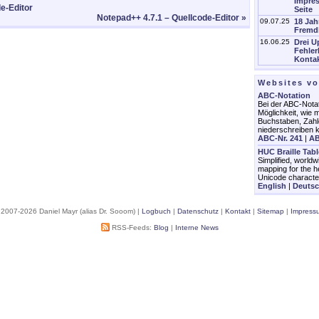
Impres
e-Editor
Seite
Notepad++ 4.7.1 – Quellcode-Editor »
09.07.25
18 Jah
Fremd
16.06.25
Drei U
Fehler
Kontak
Websites v
ABC-Notation
Bei der ABC-Notat
Möglichkeit, wie m
Buchstaben, Zahl
niederschreiben 
ABC-Nr. 241
|
AB
HUC Braille Tab
Simplified, worldw
mapping for the h
Unicode characte
English
|
Deuts
 2007-2026 Daniel Mayr (alias Dr. Sooom) |
Logbuch
|
Datenschutz
|
Kontakt
|
Sitemap
|
Impress
RSS-Feeds:
Blog
|
Interne News