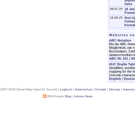
Impres
Seite
09.07.25
18 Jah
Fremd
16.06.25
Drei U
Fehler
Kontak
Websites v
ABC-Notation
Bei der ABC-Notat
Möglichkeit, wie m
Buchstaben, Zahl
niederschreiben 
ABC-Nr. 241
|
AB
HUC Braille Tab
Simplified, worldw
mapping for the h
Unicode characte
English
|
Deuts
 2007-2026 Daniel Mayr (alias Dr. Sooom) |
Logbuch
|
Datenschutz
|
Kontakt
|
Sitemap
|
Impress
RSS-Feeds:
Blog
|
Interne News