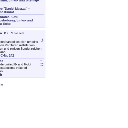
sum, Links- und Sitemap-
re "Daniel Mayr.at" –
bestimmt
pdates: CMS-
behebung, Links- und
t-Seite
on Dr. Sooom
♪
ion handelt es sich um eine
an Partituren mithilfe von
en und einigen Sonderzeichen
kann.
C-Nr. 242
les
⣥
ide unified 8- and 6-dot
exadecimal value of
rs
ch
um