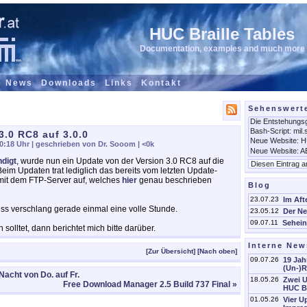
HUC Braille Tables
Documentation, examples and much more
e News
Downloads
Links
Kontakt
Sehenswert
.0 RC8 auf 3.0.0
00:18 Uhr
| geschrieben von Dr. Sooom |
<0k
digt
, wurde nun ein Update von der Version 3.0 RC8 auf die
Beim Updaten trat lediglich das bereits vom letzten Update-
mit dem FTP-Server auf, welches
hier
genau beschrieben
Blog
23.07.23
Im Aft
ss verschlang gerade einmal eine volle Stunde.
23.05.12
Der Ne
09.07.11
Sehein
solltet, dann berichtet mich bitte darüber.
Interne New
[Zur Übersicht]
[Nach oben]
09.07.26
19 Jah
(Un-)
acht von Do. auf Fr.
18.05.26
Zwei 
Free Download Manager 2.5 Build 737 Final »
HUC Br
01.05.26
Vier 