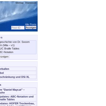
Sitemap
|
Impressum
Alle Posts
es
erballen
bel
schränkung und DSi XL
s
re "Daniel Mayr.at" –
Ruhe
Updates: ABC-Notation und
aille Tables
Updates: HOFER Trockenbau,