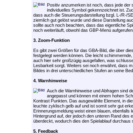
Positiv anzumerken ist noch, dass jede der
individuelles Symbol gekennzeichnet ist. Z
dass auch die Steuerungsdarstellung bzgl. L-/R-/S
ziemlich gut gelöst wurde und diese Darstellung auc
sollte auch noch beachten, dass das eigentliche Sp
noch weiterläuft, obwohl das GBP-Menü aufgerufen
3. Zoom-Funktion
Es gibt zwei Größen für das GBA-Bild, die über dies
festgelegt werden können. Die leicht schimmernde, s
auch hier sehr großzügig ausgefallen, was schlussen
Lesbarkeit sorgt. Weiters sei noch erwähnt, dass 
Bildes in drei unterschiedlichen Stufen an seine B
4. Warnhinweise
Auch die Warnhinweise und Abfragen sind 
angepasst und können mit einem hohen Schr
Kontrast Punkten. Das ausgewählte Element, in die
leuchte zyklisch gelb auf und ist somit sehr gut erk
Erinnerungsmeldung weist einen blauen, ebenfalls l
Hintergrund auf, der jedoch den unteren Rand des 
überdeckt, wodurch dies den Spielablauf durchaus 
5. Feedback