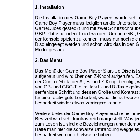
1. Installation
Die Installation des Game Boy Players wurde sehr 
Game Boy Player muss lediglich an die Unterseite 
GameCubes gesteckt und mit zwei Schlitzschrauben,
GBP-Platte befinden, fixiert werden. Um nun GB-, 
der Konsole spielen zu können, muss nur noch die m
Disc eingelegt werden und schon wird das in den 
Modul gestartet.
2. Das Menü
Das Menü der Game Boy Player Start-Up Disc ist s
aufgebaut und wird über den Z-Knopf aufgerufen. Es
der Control-Stick, der A-, B- und Z-Knopf benötigt, 
von GB- und GBC-Titel mittels L- und R-Taste geän
serifenlose Schrift und dessen Größe und Kontrast
für eine relativ gute Lesbarkeit, wobei die schwar
Lesbarkeit wieder etwas verringern könnte.
Weiters bietet der Game Boy Player auch eine Tim
Restzeit wird sehr kontrastreich dargestellt. Was j
zum Lesen ist, sind die Bezeichnungen unter dem 
Hätte man hier die schwarze Umrandung weggelass
Lesbarkeit womöglich etwas erhöhen.