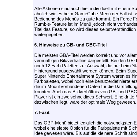
Alle Aktionen sind auch hier individuell mit einem 
ähnlich wie es beim GameCube-Menü der Fall ist, 
Bedienung des Menüs zu gute kommt. Ein Force F
Rumble-Feature ist im Menü jedoch nicht vorhanden
Titel das Feature, so wird dieses selbstverständlich
weitergegeben.
6. Hinweise zu GB- und GBC-Titel
Die meisten GBA-Titel werden korrekt und vor alle
vernünftigen Bildverhältnis dargestellt. Bei den GB-T
noch 12 Farb-Paletten zur Auswahl, die nur beim Sta
Hintergrund ausgewählt werden können. Beim Sup
Super Nintendo Entertainment System waren es hin
Farbpaletten, wobei noch eine benutzerdefinierte er
die im Modul vorhandenen Daten für die Darstellu
konnten. Auch das Bildverhältnis von GB- und GB
Player ist ein zweischneidiges Schwert. Eine dritte 
dazwischen liegt, wäre der optimale Weg gewesen.
7. Fazit
Das GBP-Menü bietet lediglich die notwendigsten E
wobei eine siebte Option für die Farbpalette mit Sic
Idee gewesen wäre. Bis auf die kleinere Schrift sind