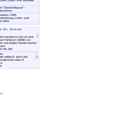
sum, Links- und Sitemap-
re "Daniel Mayr.at" –
bestimmt
pdates: CMS-
behebung, Links- und
t-Seite
on Dr. Sooom
♪
ion handelt es sich um eine
an Partituren mithilfe von
en und einigen Sonderzeichen
kann.
C-Nr. 242
les
⣥
ide unified 8- and 6-dot
exadecimal value of
rs
ch
um