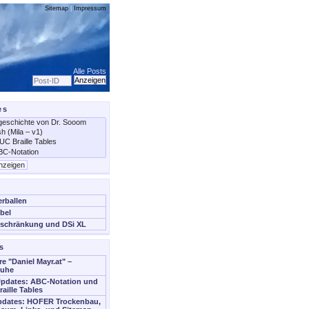
Sitemap
|
Impressum
Alle Posts
es
erballen
bel
schränkung und DSi XL
s
re "Daniel Mayr.at" –
Ruhe
Updates: ABC-Notation und
aille Tables
Updates: HOFER Trockenbau,