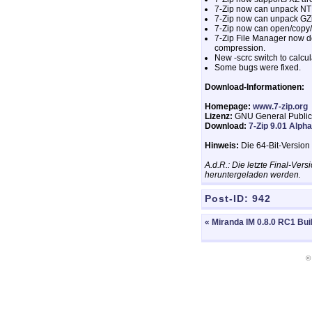
7-Zip now can unpack NT
7-Zip now can unpack GZi
7-Zip now can open/copy/com
7-Zip File Manager now do
compression.
New -scrc switch to calcul
Some bugs were fixed.
Download-Informationen:
Homepage:
www.7-zip.org
Lizenz:
GNU General Public
Download:
7-Zip 9.01 Alpha
Hinweis:
Die 64-Bit-Versio
A.d.R.: Die letzte Final-Ve
heruntergeladen werden.
Post-ID:
942
« Miranda IM 0.8.0 RC1 Bui
©