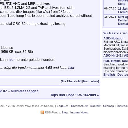
Impres
FS, FAT, VHD and MBR archives.
Seite
p, BZip2, LZMA, XZ and TAR archives from stdin.
09.07.25
18 Jah
press disk images (like \\.\c:) from \\.\ folder.
Fremd
esn't use temp files to open nested archives stored without
16.06.25
Drei U
Fehler
ate total CRC-32 during extracting / testing.
Kontak
Websites v
ABC-Notation
Bei der ABC-Notat
Möglichkeit, wie m
 License
Buchstaben, Zahl
(956 KB, exe, 32-Bit)
niederschreiben 
ABC-Nr. 241
|
AB
n kann
hier
heruntergeladen werden.
HUC Braille Tab
Simplified, worldw
rsion trägt die Versionsnummer 4.65 und kann
hier
mapping for the h
Unicode characte
English
|
Deuts
[Zur Übersicht]
[Nach oben]
ld #2 – Multi-Messenger
Tops und Flops: KW 16/2009 »
 2007-2026 Daniel Mayr (alias Dr. Sooom) |
Logbuch
|
Datenschutz
|
Kontakt
|
Sitemap
|
Impress
RSS-Feeds:
Blog
|
Interne News