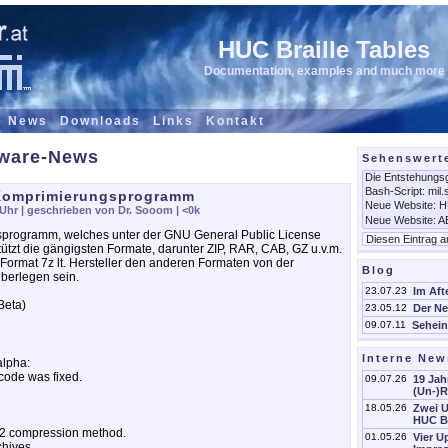
HUC Braille Tables
Documentation, examples and much more
e News
Downloads
Links
Kontakt
tware-News
Sehenswert
 Komprimierungsprogramm
 Uhr
| geschrieben von Dr. Sooom |
<0k
gsprogramm, welches unter der GNU General Public License
rstützt die gängigsten Formate, darunter ZIP, RAR, CAB, GZ u.v.m.
ormat 7z lt. Hersteller den anderen Formaten von der
Blog
berlegen sein.
23.07.23
Im Aft
Beta)
23.05.12
Der Ne
09.07.11
Sehein
Interne New
alpha:
code was fixed.
09.07.26
19 Jah
(Un-)
18.05.26
Zwei 
HUC Br
2 compression method.
01.05.26
Vier 
chives.