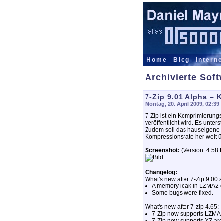
Home
Blog
Intern
Archivierte Sof
7-Zip 9.01 Alpha –
Montag, 20. April 2009, 02:39
7-Zip ist ein Komprimierun
veröffentlicht wird. Es unte
Zudem soll das hauseigene F
Kompressionsrate her weit ü
Screenshot:
(Version: 4.58 
Changelog:
What's new after 7-Zip 9.00 
A memory leak in LZMA2 
Some bugs were fixed.
What's new after 7-zip 4.65:
7-Zip now supports LZMA
7-Zip now supports XZ ar