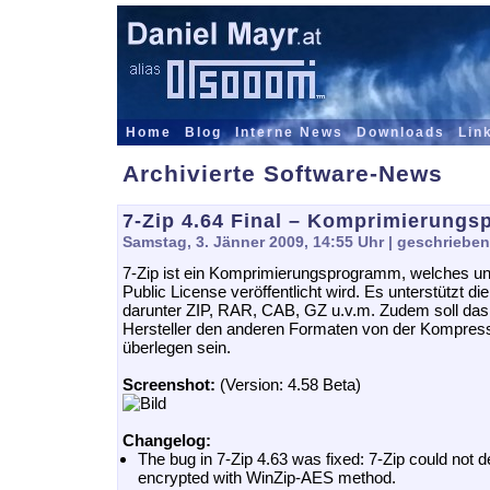
Home
Blog
Interne News
Downloads
Lin
Archivierte Software-News
7-Zip 4.64 Final – Komprimierung
Samstag, 3. Jänner 2009, 14:55 Uhr
| geschrieben
7-Zip ist ein Komprimierungsprogramm, welches u
Public License veröffentlicht wird. Es unterstützt d
darunter ZIP, RAR, CAB, GZ u.v.m. Zudem soll das 
Hersteller den anderen Formaten von der Kompress
überlegen sein.
Screenshot:
(Version: 4.58 Beta)
Changelog:
The bug in 7-Zip 4.63 was fixed: 7-Zip could not 
encrypted with WinZip-AES method.