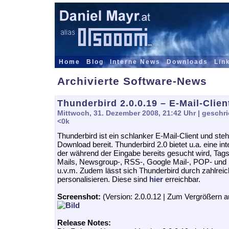
Home
Blog
Interne News
Downloads
Lin
Archivierte Software-News
Thunderbird 2.0.0.19 – E-Mail-Clien
Mittwoch, 31. Dezember 2008, 21:42 Uhr
| geschri
<0k
Thunderbird ist ein schlanker E-Mail-Client und st
Download bereit. Thunderbird 2.0 bietet u.a. eine int
der während der Eingabe bereits gesucht wird, Ta
Mails, Newsgroup-, RSS-, Google Mail-, POP- und
u.v.m. Zudem lässt sich Thunderbird durch zahlre
personalisieren. Diese sind
hier
erreichbar.
Screenshot:
(Version: 2.0.0.12 | Zum Vergrößern au
Release Notes: