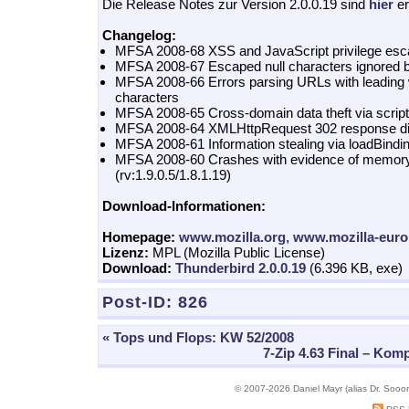
Die Release Notes zur Version 2.0.0.19 sind
hier
er
Changelog:
MFSA 2008-68 XSS and JavaScript privilege esca
MFSA 2008-67 Escaped null characters ignored 
MFSA 2008-66 Errors parsing URLs with leading 
characters
MFSA 2008-65 Cross-domain data theft via script
MFSA 2008-64 XMLHttpRequest 302 response di
MFSA 2008-61 Information stealing via loadBind
MFSA 2008-60 Crashes with evidence of memory
(rv:1.9.0.5/1.8.1.19)
Download-Informationen:
Homepage:
www.mozilla.org
,
www.mozilla-euro
Lizenz:
MPL (Mozilla Public License)
Download:
Thunderbird 2.0.0.19
(6.396 KB, exe)
Post-ID:
826
« Tops und Flops: KW 52/2008
7-Zip 4.63 Final – Ko
© 2007-2026 Daniel Mayr (alias Dr. Sooo