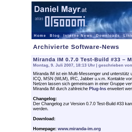
Home
Blog
Interne News
Downloads
Lin
Archivierte Software-News
Miranda IM 0.7.0 Test-Build #33 – 
Montag, 9. Juli 2007, 18:13 Uhr
| geschrieben von
Miranda IM ist ein Multi-Messenger und unterstütz u
ICQ, MSN (WLM), IRC, Jabber u.v.m. Kontakte vo
Netzen lassen sich gemeinsam in einer Gruppe ve
Miranda IM durch zahlreiche
Plug-Ins
erweitert we
Changelog:
Der Changelog zur Version 0.7.0 Test-Build #33 ka
werden.
Download:
Homepage:
www.miranda-im.org