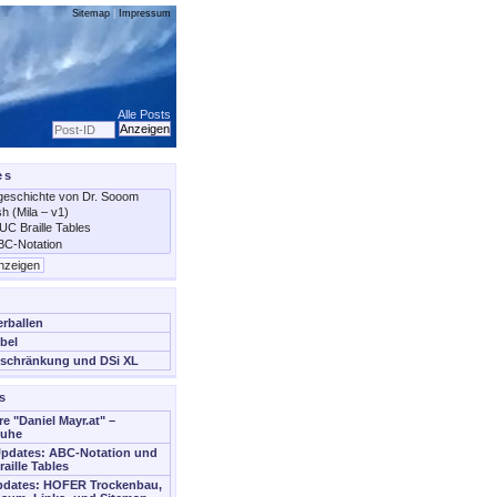
Sitemap
|
Impressum
Alle Posts
es
erballen
bel
schränkung und DSi XL
s
re "Daniel Mayr.at" –
Ruhe
Updates: ABC-Notation und
aille Tables
Updates: HOFER Trockenbau,