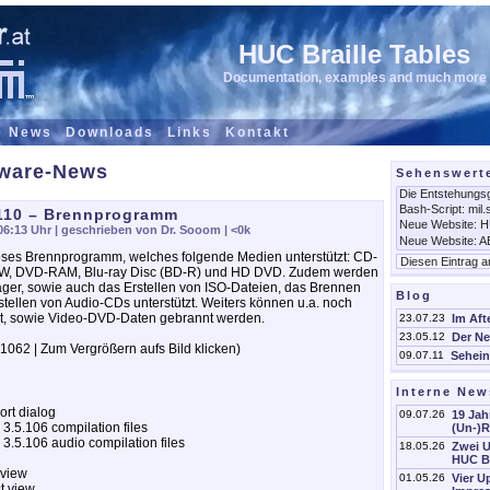
HUC Braille Tables
Documentation, examples and much more
e News
Downloads
Links
Kontakt
tware-News
Sehenswert
1110 – Brennprogramm
06:13 Uhr
| geschrieben von Dr. Sooom |
<0k
oses Brennprogramm, welches folgende Medien unterstützt: CD-
 DVD-RAM, Blu-ray Disc (BD-R) und HD DVD. Zudem werden
ger, sowie auch das Erstellen von ISO-Dateien, das Brennen
Blog
tellen von Audio-CDs unterstützt. Weiters können u.a. noch
igt, sowie Video-DVD-Daten gebrannt werden.
23.07.23
Im Aft
23.05.12
Der Ne
.1062 | Zum Vergrößern aufs Bild klicken)
09.07.11
Sehein
Interne New
ort dialog
09.07.26
19 Jah
 3.5.106 compilation files
(Un-)
 3.5.106 audio compilation files
18.05.26
Zwei 
HUC Br
 view
01.05.26
Vier 
st view