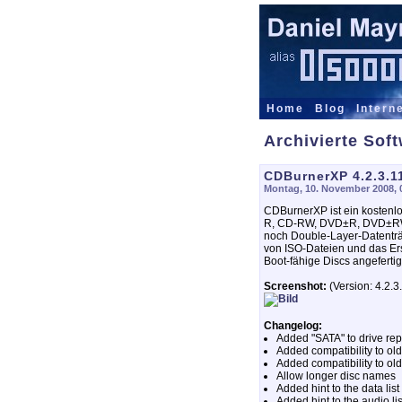
Home
Blog
Intern
Archivierte Sof
CDBurnerXP 4.2.3.
Montag, 10. November 2008, 
CDBurnerXP ist ein kostenl
R, CD-RW, DVD±R, DVD±RW,
noch Double-Layer-Datenträ
von ISO-Dateien und das Ers
Boot-fähige Discs angefert
Screenshot:
(Version: 4.2.3
Changelog:
Added "SATA" to drive rep
Added compatibility to old
Added compatibility to old
Allow longer disc names
Added hint to the data list
Added hint to the audio li