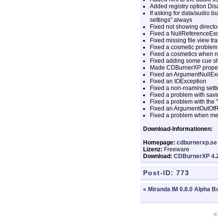
Added registry option Di
If asking for data/audio 
settings" always
Fixed not showing directo
Fixed a NullReferenceExce
Fixed missing file view tr
Fixed a cosmetic problem 
Fixed a cosmetics when no
Fixed adding some cue s
Made CDBurnerXP proper
Fixed an ArgumentNullExc
Fixed an IOException
Fixed a non-roaming sett
Fixed a problem with savi
Fixed a problem with the 
Fixed an ArgumentOutOf
Fixed a problem when mess
Download-Informationen:
Homepage:
cdburnerxp.se
Lizenz:
Freeware
Download:
CDBurnerXP 4.2
Post-ID:
773
« Miranda IM 0.8.0 Alpha B
©