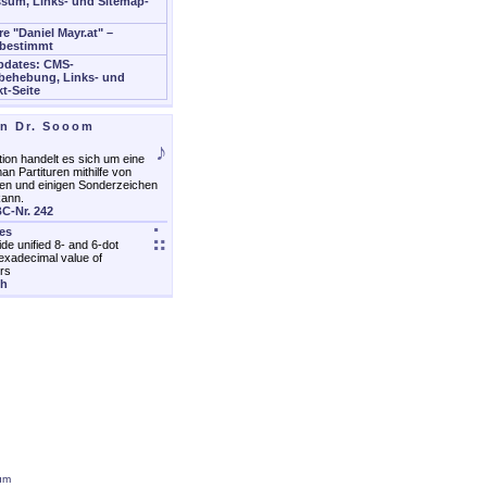
sum, Links- und Sitemap-
re "Daniel Mayr.at" –
bestimmt
pdates: CMS-
behebung, Links- und
t-Seite
on Dr. Sooom
♪
ion handelt es sich um eine
an Partituren mithilfe von
en und einigen Sonderzeichen
kann.
C-Nr. 242
les
⣥
ide unified 8- and 6-dot
exadecimal value of
rs
ch
um