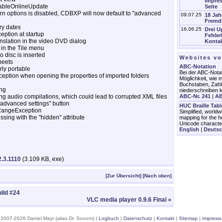
Impres
sableOnlineUpdate
Seite
burn options is disabled, CDBXP will now default to "advanced
09.07.25
18 Jah
Fremd
ry dates
16.06.25
Drei U
ption at startup
Fehler
anslation in the video DVD dialog
Kontak
in the Tile menu
 disc is inserted
Websites v
heets
ABC-Notation
ly portable
Bei der ABC-Notat
eption when opening the properties of imported folders
Möglichkeit, wie m
Buchstaben, Zahl
ing
niederschreiben 
ABC-Nr. 241
|
AB
ng audio compilations, which could lead to corrupted XML files
"advanced settings" button
HUC Braille Tab
RangeException
Simplified, worldw
ing with the "hidden" attribute
mapping for the h
Unicode characte
English
|
Deuts
.3.1110
(3.109 KB, exe)
[Zur Übersicht]
[Nach oben]
uild #24
VLC media player 0.9.6 Final »
 2007-2026 Daniel Mayr (alias Dr. Sooom) |
Logbuch
|
Datenschutz
|
Kontakt
|
Sitemap
|
Impress