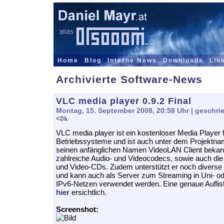
Home
Blog
Interne News
Downloads
Lin
Archivierte Software-News
VLC media player 0.9.2 Final
Montag, 15. September 2008, 20:58 Uhr
| geschri
<0k
VLC media player ist ein kostenloser Media Player 
Betriebssysteme und ist auch unter dem Projektn
seinen anfänglichen Namen VideoLAN Client bekannt
zahlreiche Audio- und Videocodecs, sowie auch d
und Video-CDs. Zudem unterstützt er noch diverse 
und kann auch als Server zum Streaming in Uni- ode
IPv6-Netzen verwendet werden. Eine genaue Auflistu
hier
ersichtlich.
Screenshot: