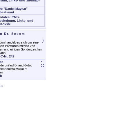
sum, Links- und Sitemap-
re "Daniel Mayr.at" –
bestimmt
pdates: CMS-
behebung, Links- und
t-Seite
on Dr. Sooom
♪
ion handelt es sich um eine
an Partituren mithilfe von
en und einigen Sonderzeichen
kann.
C-Nr. 242
les
⣥
ide unified 8- and 6-dot
exadecimal value of
rs
ch
um