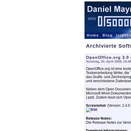
Home
Blog
Intern
Archivierte Sof
OpenOffice.org 3.0
Sonntag, 20. April 2008, 15:4
OpenOffice.org ist eine kost
Textverarbeitung Writer, di
das Grafik- und Zeichenpro
und verschiedene Datenba
Neben dem Open Document Fo
Microsoft Word-Dokumenten (
(.ppt). Zudem lässt sich Ope
Screenshot:
(Version: 2.4.0
Release Notes:
Die Release Notes zur Vers
Download-Informationen: