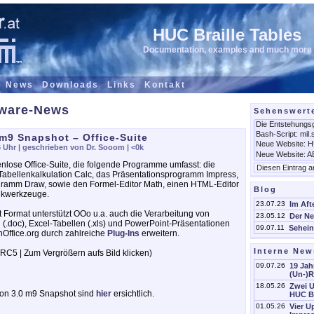
HUC Braille Tables
Documentation, examples and much more
e News
Downloads
Links
Kontakt
tware-News
Sehenswert
 m9 Snapshot – Office-Suite
6 Uhr
| geschrieben von Dr. Sooom |
<0k
enlose Office-Suite, die folgende Programme umfasst: die
e Tabellenkalkulation Calc, das Präsentationsprogramm Impress,
gramm Draw, sowie den Formel-Editor Math, einen HTML-Editor
Blog
nkwerkzeuge.
23.07.23
Im Aft
rmat unterstützt OOo u.a. auch die Verarbeitung von
23.05.12
Der Ne
.doc), Excel-Tabellen (.xls) und PowerPoint-Präsentationen
09.07.11
Sehein
nOffice.org durch zahlreiche
Plug-Ins
erweitern.
Interne New
 RC5 | Zum Vergrößern aufs Bild klicken)
09.07.26
19 Jah
(Un-)
18.05.26
Zwei 
ion 3.0 m9 Snapshot sind
hier
ersichtlich.
HUC Br
01.05.26
Vier 