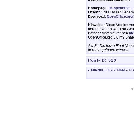
Homepage:
de.openoffice.
Lizenz:
GNU Lesser General
Download:
OpenOffice.org
Hinweise:
Diese Version von
herangezogen werden! Weite
Betriebssysteme können
hie
OpenOffice.org 3.0 m9 Sna
A.d.R.: Die letzte Final-Ver
heruntergeladen werden.
Post-ID:
519
« FileZilla 3.0.9.2 Final – FT
©