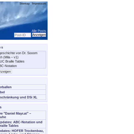
Sitemap
|
Impressum
Alle Posts
es
erballen
bel
schränkung und DSi XL
s
re "Daniel Mayr.at" –
Ruhe
Updates: ABC-Notation und
aille Tables
Updates: HOFER Trockenbau,