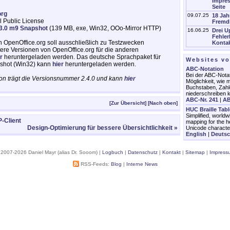
Impres
Seite
org
09.07.25
18 Jah
 Public License
Fremd
 3.0 m9 Snapshot
(139 MB, exe, Win32, OOo-Mirror HTTP)
16.06.25
Drei U
Fehler
 OpenOffice.org soll ausschließlich zu Testzwecken
Kontak
re Versionen von OpenOffice.org für die anderen
r
heruntergeladen werden. Das deutsche Sprachpaket für
Websites v
pshot (Win32) kann
hier
heruntergeladen werden.
ABC-Notation
Bei der ABC-Notat
sion trägt die Versionsnummer 2.4.0 und kann
hier
Möglichkeit, wie m
Buchstaben, Zahl
niederschreiben 
ABC-Nr. 241
|
AB
[Zur Übersicht]
[Nach oben]
HUC Braille Tab
Simplified, worldw
P-Client
mapping for the h
Design-Optimierung für bessere Übersichtlichkeit »
Unicode characte
English
|
Deuts
 2007-2026 Daniel Mayr (alias Dr. Sooom) |
Logbuch
|
Datenschutz
|
Kontakt
|
Sitemap
|
Impress
RSS-Feeds:
Blog
|
Interne News