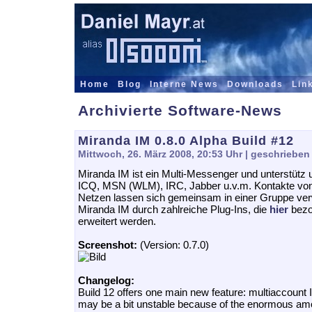
Home
Blog
Interne News
Downloads
Lin
Archivierte Software-News
Miranda IM 0.8.0 Alpha Build #12
Mittwoch, 26. März 2008, 20:53 Uhr
| geschrieben
Miranda IM ist ein Multi-Messenger und unterstütz u
ICQ, MSN (WLM), IRC, Jabber u.v.m. Kontakte vo
Netzen lassen sich gemeinsam in einer Gruppe ve
Miranda IM durch zahlreiche Plug-Ins, die
hier
bezo
erweitert werden.
Screenshot:
(Version: 0.7.0)
Changelog:
Build 12 offers one main new feature: multiaccount I
may be a bit unstable because of the enormous am